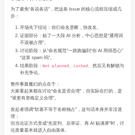
为了避免“各说各话”，把这条 Issue 的核心流程压缩成几
步：
开场先下结论：你们命名垄断，快改名。
证据部分：贴了一大段 AI 分析，中心思想是“通用词
不该被占用”。
讨论阶段：从“命名规范”一路跑偏到“你 AI 用得恶心”
“这算 spam 吗”。
结果阶段：
、
、然后又有解锁与
Not planned
Locked
补充争论。
整件事最魔幻的点在于：
大家看起来都在讨论“命名是否合理”，但实际在打的，是
“谁更有资格定义合理”。
发起者强调“软著不等于名称独占”，这句话本身并非没道
理；
但当论证方式变成“先宣判、后举证、再 AI 贴满屏”时，讨
论质量基本就进入自由落体。