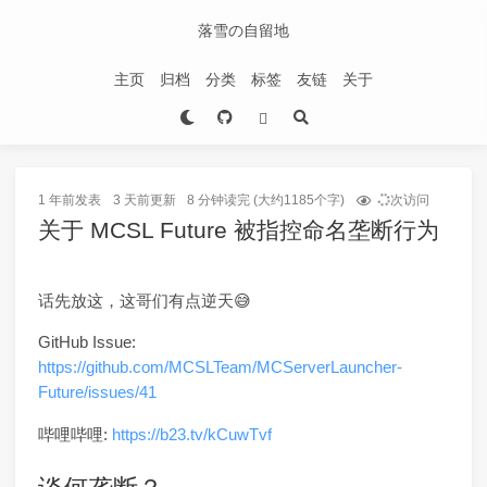
落雪の自留地
主页
归档
分类
标签
友链
关于
1 年前
发表
3 天前
更新
8 分钟读完 (大约1185个字)
次访问
关于 MCSL Future 被指控命名垄断行为
话先放这，这哥们有点逆天😅
GitHub Issue:
https://github.com/MCSLTeam/MCServerLauncher-
Future/issues/41
哔哩哔哩:
https://b23.tv/kCuwTvf