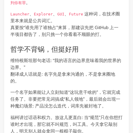
。
判你有罪
、
、
、
这种词，在技术圈
Launcher
Explorer
GUI
Future
里本来就是公共词汇。
真要按“谁先用了谁独占”来算，那建议先把 GitHub 上一
半项目都告了，别只挑一个你看着不顺眼的打。
哲学不背锅，但挺好用
维特根斯坦那句老话: “我的语言的边界意味着我的世界的
边界。”
翻译成人话就是: 名字先是拿来沟通的，不是拿来圈地
的。
一个名字如果能让人立刻知道“这玩意干啥的”，它就完成
任务了。非要把常见词搞成“私人领地”，最后就会出现一
种魔幻场景: 产品没怎么迭代，词库先被封地了。
福柯讲过话语和权力。放这儿更直白: 当“规范”只在你想打
谁时才出现，那它就不叫规范，叫工具。今天拿它敲别
人，明天别人就会拿同一根棍子敲你。