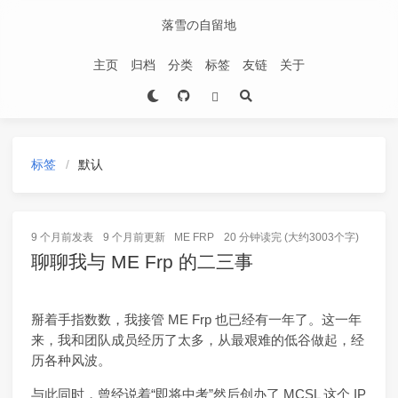
落雪の自留地
主页
归档
分类
标签
友链
关于
标签
默认
9 个月前
发表
9 个月前
更新
ME FRP
20 分钟读完 (大约3003个字)
聊聊我与 ME Frp 的二三事
掰着手指数数，我接管 ME Frp 也已经有一年了。这一年
来，我和团队成员经历了太多，从最艰难的低谷做起，经
历各种风波。
与此同时，曾经说着“即将中考”然后创办了 MCSL 这个 IP